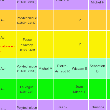
Michel F
(18h00 - 20h00)
Polytechnique
 Avr.
?
(19h00 - 21h30)
 Avr.
Fosse
?
d'Antony
igatoire en
(18h30 - 20h)
e
Pierre-
Sébastien
Polytechnique
 Avr.
Michel M
Wissam B
Arnaud R
B
(19h00 - 21h30)
Jean-
La Vague
 Avr.
Michel F
(19h - 21h)
Jean-
Christine
Polytechnique
 Avr.