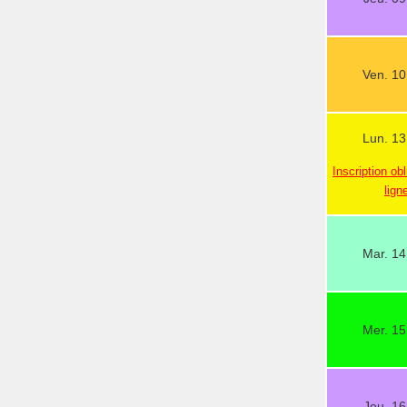
Ven. 10
Lun. 13
Inscription obl
lign
Mar. 14
Mer. 15
Jeu. 16