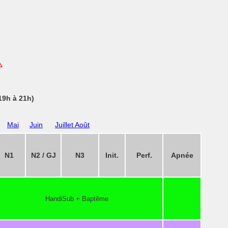
️
19h à 21h)
Mai
Juin
Juillet Août
N1
N2 / GJ
N3
Init.
Perf.
Apnée
HandiSub + Baptême