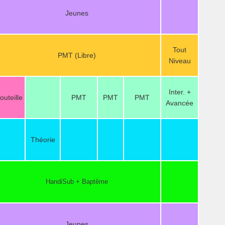
Jeunes
Tout
PMT (Libre)
Niveau
Inter. +
outeille
PMT
PMT
PMT
Avancée
Théorie
HandiSub + Baptême
Jeunes