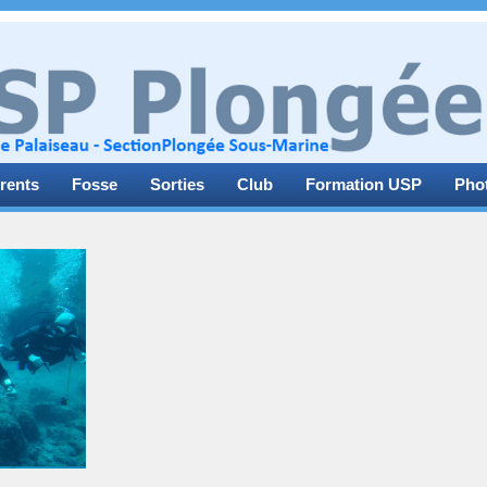
rents
Fosse
Sorties
Club
Formation USP
Pho