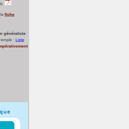
lub
 la
fiche
n généraliste
remplir :
Liste
mpérativement