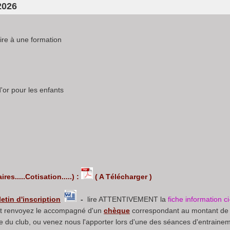
2026
ire à une formation
'or pour les enfants
es.....Cotisation.....) :
( A Télécharger )
letin d'inscription
-
lire ATTENTIVEMENT la
fiche information c
 et renvoyez le accompagné d'un
chèque
correspondant au montant de v
re du club, ou venez nous l'apporter lors d'une des séances d'entrainem