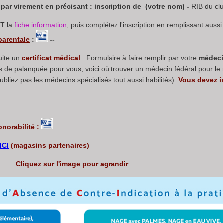
 par virement en précisant : inscription de (votre nom) -
RIB du c
NT la
fiche information
, puis complétez l'inscription en remplissant aussi
 parentale
:
--
uite un
certificat médical
: Formulaire à faire remplir par votre
médeci
e palanquée pour vous, voici où trouver un médecin fédéral pour le 
ubliez pas les médecins spécialisés tout aussi habilités).
Vous devez i
onorabilité :
ICI
(magasins partenaires)
Cliquez sur l'image pour agrandir