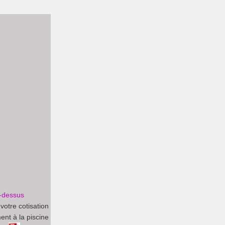
i-dessus
otre cotisation
ent à la piscine