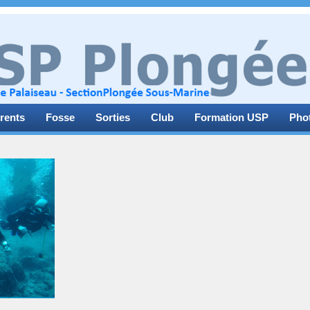
rents
Fosse
Sorties
Club
Formation USP
Pho