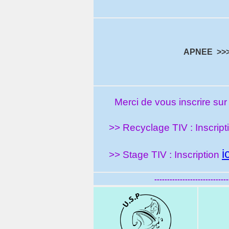
APNEE >>
Merci de vou
s inscrire su
>> Recyclage TIV : Inscrip
i
>> Stage TIV : Inscription
-----------------------------