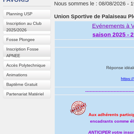
Nous sommes le : 08/08/2026 - 1
Planning USP
Union Sportive de Palaiseau P
Inscription au Club
Evénements à V
2025/2026
saison 2025 - 
Fosse Plongee
Inscription Fosse
APNEE
Accès Polytechnique
Réponse idéale
Animations
https:
Baptême Gratuit
--------------------------------
Partenariat Matériel
Aux adhérents partici
encadrants comme él
ANTICIPER
v
otre inscr