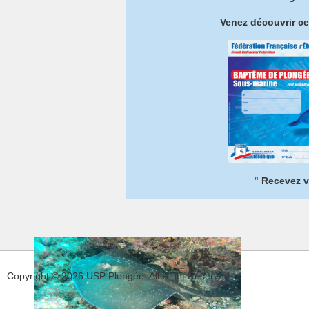
Venez découvrir ce
" Recevez v
Copyright © 2026 USP Plongée. All Right Reserved.