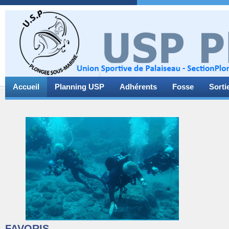
Accueil
Planning USP
Adhérents
Fosse
Sorti
FAVORIS