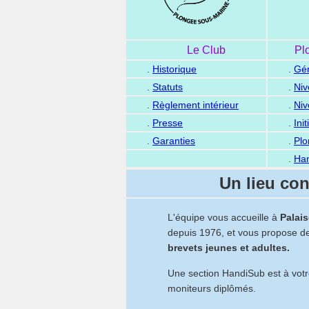
Le Club
Pl
.
Historique
.
Gén
.
Statuts
.
Ni
.
Règlement intérieur
.
Niv
.
Presse
.
Init
.
Garanties
.
Plo
.
Ha
Un lieu con
L'équipe vous accueille à
Palai
depuis 1976, et vous propose d
brevets jeunes et adultes.
Une section HandiSub est à votr
moniteurs diplômés.