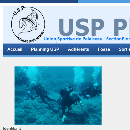
Accueil
Planning USP
Adhérents
Fosse
Sorti
Identifiant