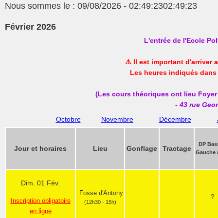
Nous sommes le : 09/08/2026 - 02:49:2302:49:23
Février 2026
L'entrée de l'Ecole Po
⚠️ Il est important d'arriver
Les heures indiqués dans 
(Les cours théoriques ont lieu Foyer
- 43 rue Geo
Octobre
Novembre
Décembre
DP Bas
Jour et horaires
Lieu
Gonflage
Tractage
Gauche /
Dim. 01 Fév.
Fosse d'Antony
?
Inscription obligatoire
(12h30 - 15h)
en ligne