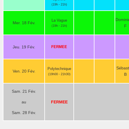
(19h - 21h)
Domini
La Vague
Mer. 18 Fév.
F
(19h - 21h)
Jeu. 19 Fév.
FERMEE
Sébast
Polytechnique
Ven. 20 Fév.
B
(19h00 - 21h30)
Sam. 21 Fév.
au
FERMEE
Sam. 28 Fév.