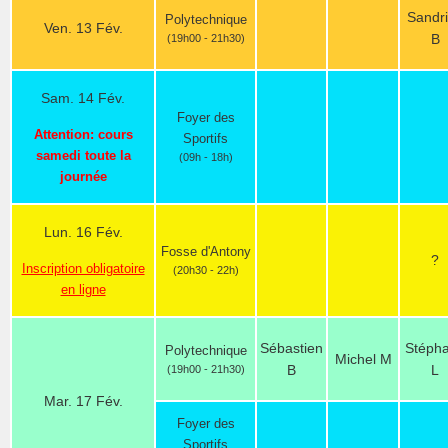
Sandr
Polytechnique
Ven. 13 Fév.
B
(19h00 - 21h30)
Sam. 14 Fév.
Foyer des
Attention: cours
Sportifs
samedi toute la
(09h - 18h)
journée
Lun. 16 Fév.
Fosse d'Antony
?
Inscription obligatoire
(20h30 - 22h)
en ligne
Sébastien
Stéph
Polytechnique
Michel M
B
L
(19h00 - 21h30)
Mar. 17 Fév.
Foyer des
Sportifs