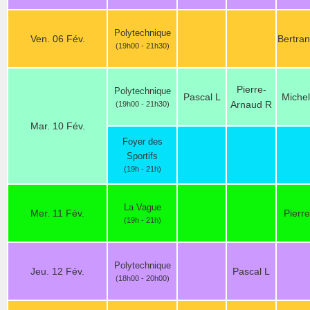
Polytechnique
Ven. 06 Fév.
Bertra
(19h00 - 21h30)
Pierre-
Polytechnique
Pascal L
Miche
Arnaud R
(19h00 - 21h30)
Mar. 10 Fév.
Foyer des
Sportifs
(19h - 21h)
La Vague
Mer. 11 Fév.
Pierre
(19h - 21h)
Polytechnique
Jeu. 12 Fév.
Pascal L
(18h00 - 20h00)