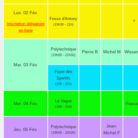
Lun. 02 Fév.
Fosse d'Antony
?
Inscription obligatoire
(19h30 - 21h)
en ligne
Polytechnique
Pierre B
Michel M
Wissa
(19h00 - 21h30)
Mar. 03 Fév.
Foyer des
Sportifs
(19h - 21h)
La Vague
Mer. 04 Fév.
Pasca
(19h - 21h)
Jean-
Polytechnique
Jeu. 05 Fév.
Michel F
(18h00 - 20h00)