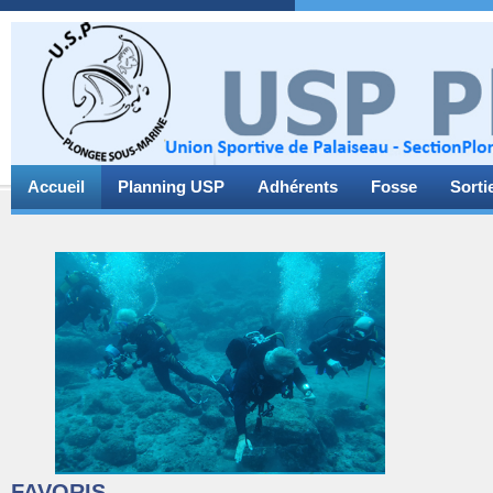
Accueil
Planning USP
Adhérents
Fosse
Sorti
FAVORIS