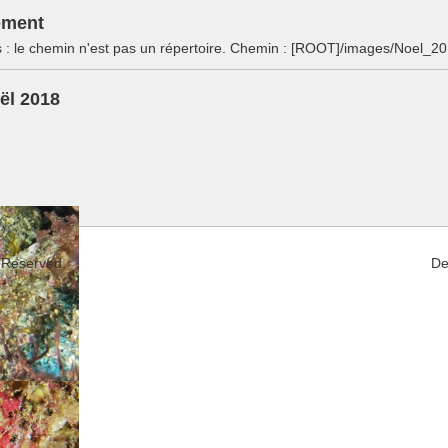
ement
es : le chemin n'est pas un répertoire. Chemin : [ROOT]/images/Noel_2
ël 2018
 Reserved.
De