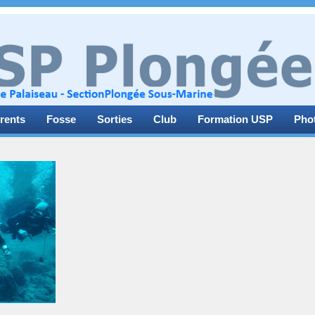
rents
Fosse
Sorties
Club
Formation USP
Pho