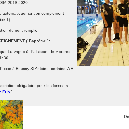
SSM 2019-2020
d automatiquement en complément
isir 1)
iption dument remplie
EIGNEMENT ( Baptême ):
ique La Vague à Palaiseau: le Mercredi
1h30
e Fosse à Boussy St Antoine: certains WE
cription obligatoire pour les fosses à
diSub
"
 Reserved.
De