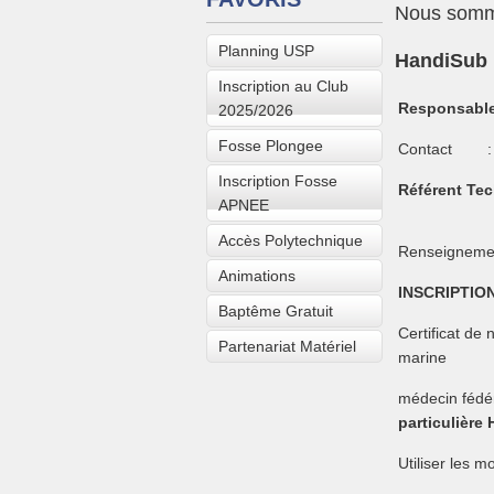
Nous somme
Planning USP
HandiSub
Inscription au Club
Responsabl
2025/2026
Fosse Plongee
Contact :
Inscription Fosse
Référent Te
APNEE
Accès Polytechnique
Renseignemen
Animations
INSCRIPTIO
Baptême Gratuit
Certificat de 
Partenariat Matériel
marine
médecin fédé
particulièr
Utiliser les m