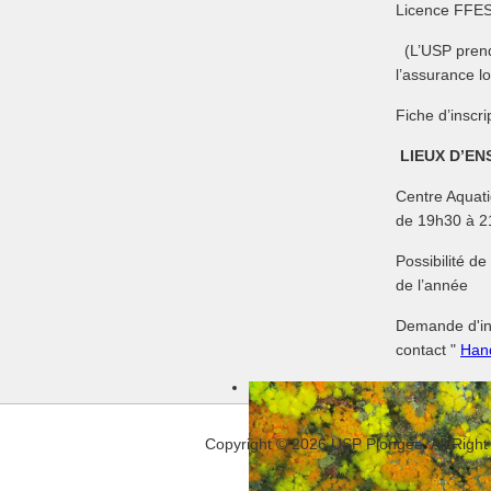
Licence FFE
(L’USP pren
l’assurance lo
Fiche d’inscr
LIEUX D’ENS
Centre Aquat
de 19h30 à 2
Possibilité d
de l’année
Demande d'ins
contact "
Han
Copyright © 2026 USP Plongée. All Right