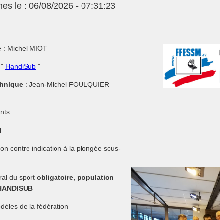
s le : 06/08/2026 - 07:31:23
e
: Michel MIOT
 "
HandiSub
"
chnique
: Jean-Michel FOULQUIER
ts :
N
non contre indication à la plongée sous-
ral du sport
obligatoire, population
e HANDISUB
odèles de la fédération