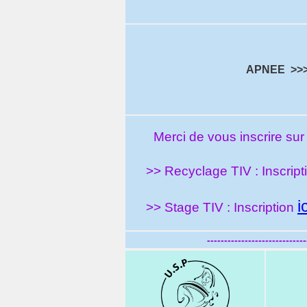
APNEE >>
Merci de vou
s inscrire su
>> Recyclage TIV : Inscrip
i
>> Stage TIV : Inscription
-----------------------------