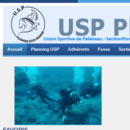
Accueil
Planning USP
Adhérents
Fosse
Sorti
FAVORIS