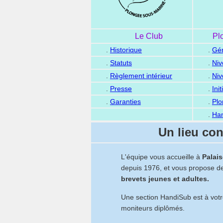
Le Club
Pl
.
Historique
.
Gén
.
Statuts
.
Ni
.
Règlement intérieur
.
Niv
.
Presse
.
Init
.
Garanties
.
Plo
.
Ha
Un lieu con
L'équipe vous accueille à
Palai
depuis 1976, et vous propose d
brevets jeunes et adultes.
Une section HandiSub est à votr
moniteurs diplômés.