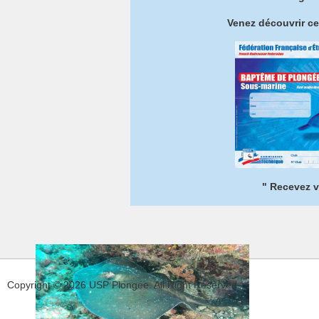
Venez découvrir ce
" Recevez v
Copyright © 2026 USP Plongée. All Right Reserved.