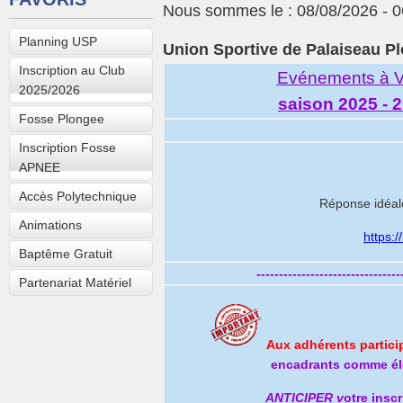
Nous sommes le : 08/08/2026 - 0
Planning USP
Union Sportive de Palaiseau P
Inscription au Club
Evénements à V
2025/2026
saison 2025 - 
Fosse Plongee
Inscription Fosse
APNEE
Accès Polytechnique
Réponse idéale
Animations
https:
Baptême Gratuit
--------------------------------
Partenariat Matériel
Aux adhérents partici
encadrants comme él
ANTICIPER
v
otre inscr